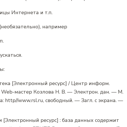
ницы Интернета и т.п.
(необязательно), например
п.
скаться.
ы:
тека [Электронный ресурс] / Центр информ.
 ; Web-мастер Козлова Н. В. — Электрон. дан. — М.
а: http//www.rsl.ru, свободный. — Загл. с экрана. —
 [Электронный ресурс] : база данных содержит