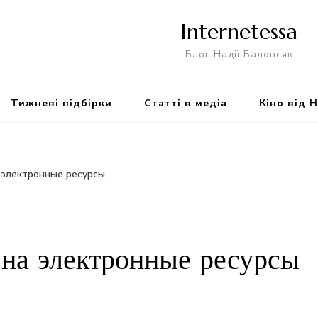
Internetessa
Блог Надії Баловсяк
Тижневі підбірки
Статті в медіа
Кіно від 
 электронные ресурсы
на электронные ресурсы