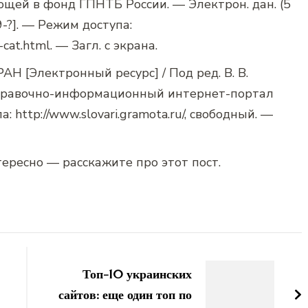
ающей в фонд ГПНТБ России. — Электрон. дан. (5
9-?]. — Режим доступа:
-cat.html. — Загл. с экрана.
Н [Электронный ресурс] / Под ред. В. В.
Справочно-информационный интернет-портал
: http://www.slovari.gramota.ru/, свободный. —
ересно — расскажите про этот пост.
Топ-10 украинских
сайтов: еще один топ по