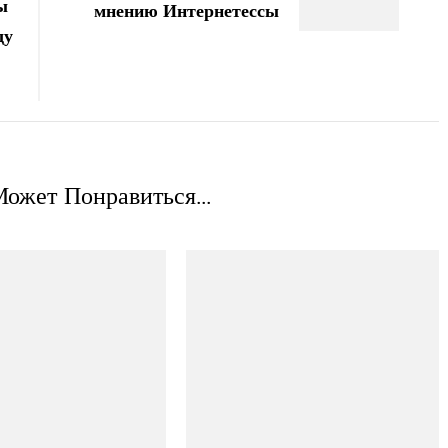
ы
мнению Интернетессы
ду
ожет Понравиться...